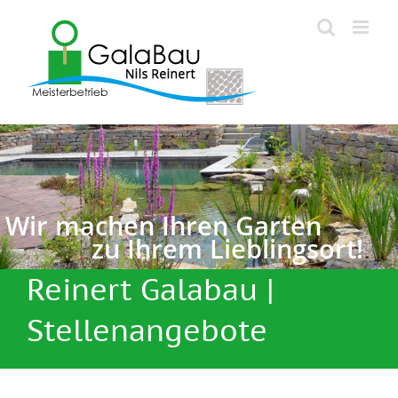
Zum
Inhalt
springen
Wir machen Ihren Garten
zu Ihrem Lieblingsort!
Reinert Galabau |
Stellenangebote